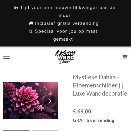
Ga
🏡 Tijd voor een nieuwe blikvanger aan de
direct
muur
naar
🚚 Inclusief gratis verzending
🎨 Speciaal voor jou op maat
de
gemaakt
hoofdinhoud
Mystieke Dahlia -
Bloemenschilderij |
Luxe Wanddecoratie
€ 69,00
GRATIS verzending