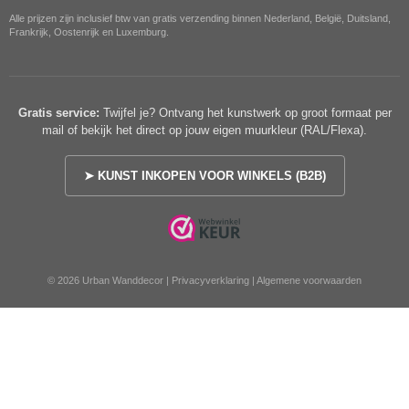
Alle prijzen zijn inclusief btw van gratis verzending binnen Nederland, België, Duitsland,
Frankrijk, Oostenrijk en Luxemburg.
Gratis service:
Twijfel je? Ontvang het kunstwerk op groot formaat per
mail of bekijk het direct op jouw eigen muurkleur (RAL/Flexa).
➤ KUNST INKOPEN VOOR WINKELS (B2B)
© 2026 Urban Wanddecor |
Privacyverklaring
|
Algemene voorwaarden