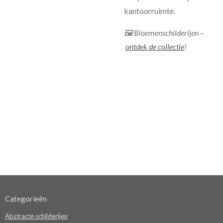
kantoorruimte.
🖼 Bloemenschilderijen –
ontdek de collectie
!
Categorieën
Abstracte schilderijen